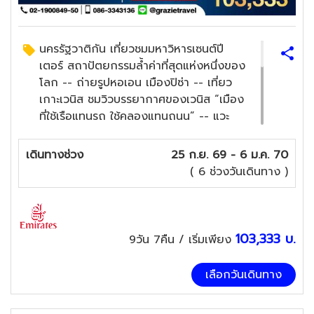
นครรัฐวาติกัน เที่ยวชมมหาวิหารเซนต์ปี
เตอร์ สถาปัตยกรรมล้ำค่าที่สุดแห่งหนึ่งของ
โลก -- ถ่ายรูปหอเอน เมืองปิซ่า -- เที่ยว
เกาะเวนิส ชมวิวบรรยากาศของเวนิส “เมือง
ที่ใช้เรือแทนรถ ใช้คลองแทนถนน” -- แวะ
เที่ยวมิลาน มีชื่อเสียงในด้านแฟชั่นและศิลปะ
พร้อมถ่ายรูปกับมหาวิหารแห่งมิลาน --
เดินทางช่วง
25 ก.ย. 69 - 6 ม.ค. 70
เที่ยวหมู่บ้านมูร์แรง -- ขึ้นเขาชิลธอร์น --
( 6 ช่วงวันเดินทาง )
ล่องเรือแม่น้ำแซนน์ -- เข้าชมพระราชวังแวร์
ซายส์ -- ถ่ายรูปหอไอเฟล สัญลักษณ์ของ
นครปารีส
พาสต้าต้นตำหรับอิตาลี , ฟองดูว์ ต้น
103,333
บ.
9วัน 7คืน
/ เริ่มเพียง
ตำหรับสวิตเซอร์แลนด์ , รับประทานอาหาร
ณ ภัตตาคารหมุนได้ 360 องศา ณ ยอด
เลือกวันเดินทาง
เขาชิลธอร์น , เมนู หอยเอสคาโก้อบเนย + ส
เต๊กสไตล์ฝรั่งเศส + พร้อมจิบไวน์ฝรั่งเศส