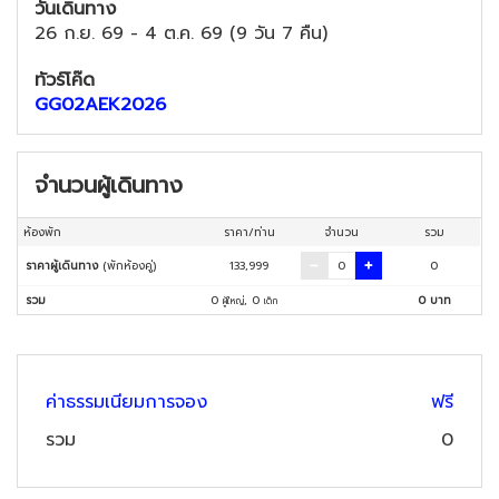
วันเดินทาง
26 ก.ย. 69
-
4 ต.ค. 69
(
9 วัน 7 คืน
)
ทัวร์โค๊ด
GG02AEK2026
จำนวนผู้เดินทาง
ห้องพัก
ราคา/ท่าน
จำนวน
รวม
ราคาผู้เดินทาง
(พักห้องคู่)
133,999
0
รวม
0
,
0
0
บาท
ผู้ใหญ่
เด็ก
ค่าธรรมเนียมการจอง
ฟรี
รวม
0