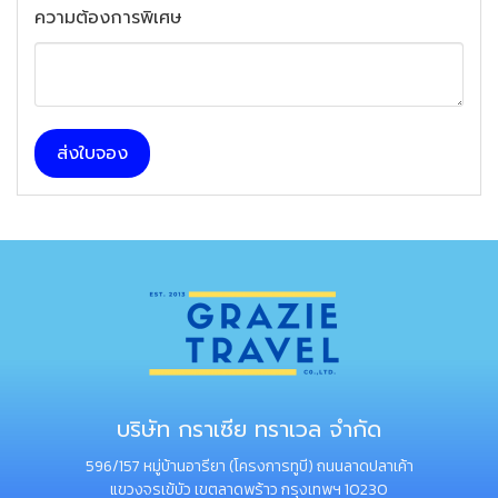
ความต้องการพิเศษ
ส่งใบจอง
บริษัท กราเซีย ทราเวล จำกัด
596/157 หมู่บ้านอารียา (โครงการทูบี) ถนนลาดปลาเค้า
แขวงจรเข้บัว เขตลาดพร้าว กรุงเทพฯ 10230