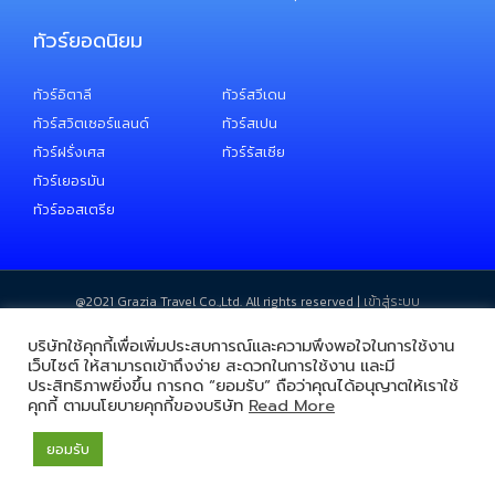
ทัวร์ยอดนิยม
ทัวร์อิตาลี
ทัวร์สวีเดน
ทัวร์สวิตเซอร์แลนด์
ทัวร์สเปน
ทัวร์ฝรั่งเศส
ทัวร์รัสเซีย
ทัวร์เยอรมัน
ทัวร์ออสเตรีย
@2021 ​Grazia Travel Co.,Ltd. All rights reserved |
เข้าสู่ระบบ
บริษัทใช้คุกกี้เพื่อเพิ่มประสบการณ์และความพึงพอใจในการใช้งาน
เว็บไซต์ ให้สามารถเข้าถึงง่าย สะดวกในการใช้งาน และมี
ประสิทธิภาพยิ่งขึ้น การกด “ยอมรับ” ถือว่าคุณได้อนุญาตให้เราใช้
คุกกี้ ตามนโยบายคุกกี้ของบริษัท
Read More
ยอมรับ