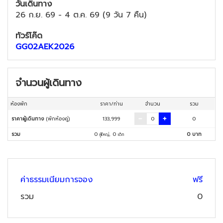
วันเดินทาง
26 ก.ย. 69
-
4 ต.ค. 69
(
9 วัน 7 คืน
)
ทัวร์โค๊ด
GG02AEK2026
จำนวนผู้เดินทาง
ห้องพัก
ราคา/ท่าน
จำนวน
รวม
ราคาผู้เดินทาง
(พักห้องคู่)
133,999
0
รวม
0
,
0
0
บาท
ผู้ใหญ่
เด็ก
ค่าธรรมเนียมการจอง
ฟรี
รวม
0