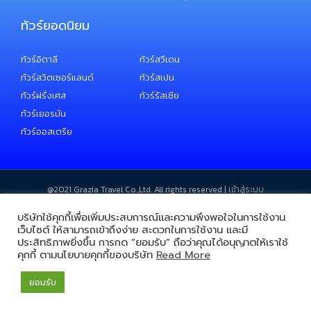
ทัวร์ยอดนิยม
ทัวร์อิตาลี
ทัวร์สวีเดน
ทัวร์สวิตเซอร์แลนด์
ทัวร์สเปน
ทัวร์ฝรั่งเศส
ทัวร์รัสเซีย
ทัวร์เยอรมัน
ทัวร์ออสเตรีย
@2021 ​Grazia Travel Co.,Ltd. All rights reserved |
เข้าสู่ระบบ
บริษัทใช้คุกกี้เพื่อเพิ่มประสบการณ์และความพึงพอใจในการใช้งาน
เว็บไซต์ ให้สามารถเข้าถึงง่าย สะดวกในการใช้งาน และมี
ประสิทธิภาพยิ่งขึ้น การกด “ยอมรับ” ถือว่าคุณได้อนุญาตให้เราใช้
คุกกี้ ตามนโยบายคุกกี้ของบริษัท
Read More
ยอมรับ