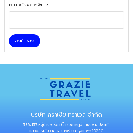
ความต้องการพิเศษ
ส่งใบจอง
บริษัท กราเซีย ทราเวล จำกัด
596/157 หมู่บ้านอารียา (โครงการทูบี) ถนนลาดปลาเค้า
แขวงจรเข้บัว เขตลาดพร้าว กรุงเทพฯ 10230