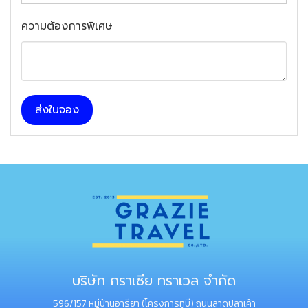
ความต้องการพิเศษ
ส่งใบจอง
บริษัท กราเซีย ทราเวล จำกัด
596/157 หมู่บ้านอารียา (โครงการทูบี) ถนนลาดปลาเค้า