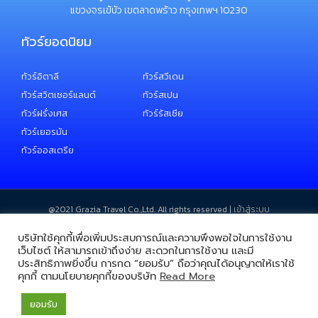
แขวงจรเข้บัว เขตลาดพร้าว กรุงเทพฯ 10230
ทัวร์ยอดนิยม
ทัวร์อิตาลี
ทัวร์สวีเดน
ทัวร์สวิตเซอร์แลนด์
ทัวร์สเปน
ทัวร์ฝรั่งเศส
ทัวร์รัสเซีย
ทัวร์เยอรมัน
ทัวร์ออสเตรีย
@2021 ​Grazia Travel Co.,Ltd. All rights reserved |
เข้าสู่ระบบ
บริษัทใช้คุกกี้เพื่อเพิ่มประสบการณ์และความพึงพอใจในการใช้งาน
เว็บไซต์ ให้สามารถเข้าถึงง่าย สะดวกในการใช้งาน และมี
ประสิทธิภาพยิ่งขึ้น การกด “ยอมรับ” ถือว่าคุณได้อนุญาตให้เราใช้
คุกกี้ ตามนโยบายคุกกี้ของบริษัท
Read More
ยอมรับ