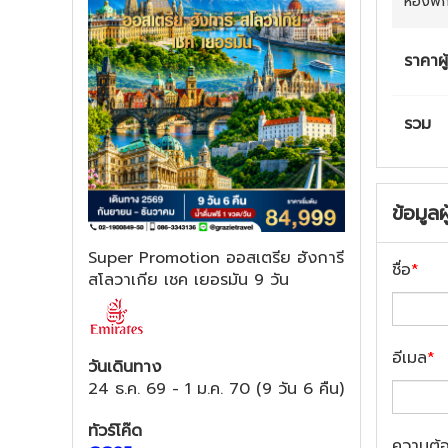
ห้องพั
ราคาผู
รวม
ข้อมูลผ
Super Promotion ออสเตรีย ฮังการี
ชื่อ
*
สโลวาเกีย เชค เยอรมัน 9 วัน
อีเมล
*
วันเดินทาง
24 ธ.ค. 69
-
1 ม.ค. 70
(
9 วัน 6 คืน
)
ทัวร์โค๊ด
ความต้