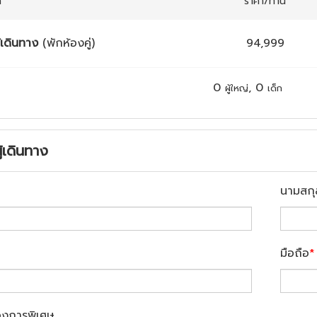
ก
ราคา/ท่าน
้เดินทาง
(พักห้องคู่)
94,999
0
,
0
ผู้ใหญ่
เด็ก
ู้เดินทาง
นามสกุ
มือถือ
*
องการพิเศษ