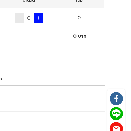
จำนวน
รวม
0
0
บาท
ล