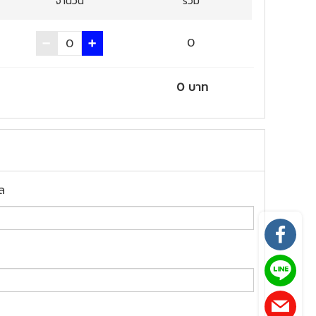
จำนวน
รวม
0
0
บาท
ล