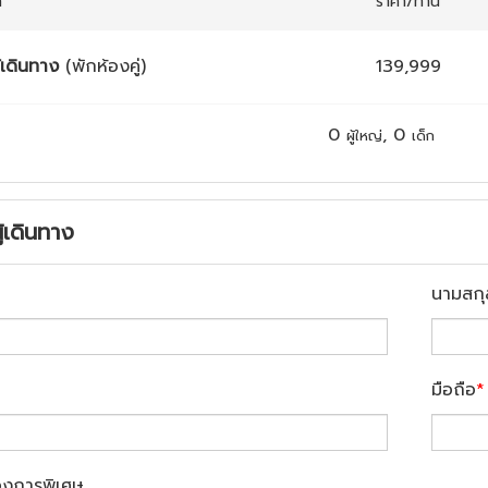
ก
ราคา/ท่าน
้เดินทาง
(พักห้องคู่)
139,999
0
,
0
ผู้ใหญ่
เด็ก
ู้เดินทาง
นามสกุ
มือถือ
*
องการพิเศษ