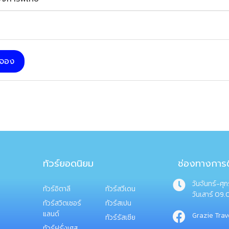
บจอง
ทัวร์ยอดนิยม
ช่องทางการต
วันจันทร์-ศุ
ทัวร์อิตาลี
ทัวร์สวีเดน
วันเสาร์ 09.
ทัวร์สวิตเซอร์
ทัวร์สเปน
แลนด์
Grazie Trav
ทัวร์รัสเซีย
ทัวร์ฝรั่งเศส