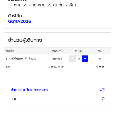
10 ต.ค. 69
-
18 ต.ค. 69
(
9 วัน 7 คืน
)
ทัวร์โค๊ด
GG11A2026
จำนวนผู้เดินทาง
ห้องพัก
ราคา/ท่าน
จำนวน
รวม
ราคาผู้เดินทาง
(พักห้องคู่)
119,999
0
รวม
0
,
0
0
บาท
ผู้ใหญ่
เด็ก
ค่าธรรมเนียมการจอง
ฟรี
รวม
0