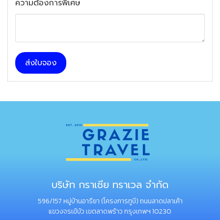
ความต้องการพิเศษ
ส่งใบจอง
บริษัท กราเซีย ทราเวล จำกัด
596/157 หมู่บ้านอารียา (โครงการทูบี) ถนนลาดปลาเค้า
แขวงจรเข้บัว เขตลาดพร้าว กรุงเทพฯ 10230