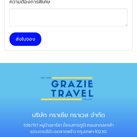
ความต้องการพิเศษ
ส่งใบจอง
บริษัท กราเซีย ทราเวล จำกัด
596/157 หมู่บ้านอารียา (โครงการทูบี) ถนนลาดปลาเค้า
แขวงจรเข้บัว เขตลาดพร้าว กรุงเทพฯ 10230