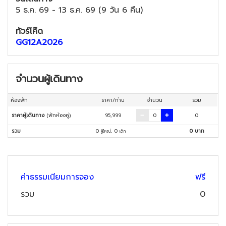
5 ธ.ค. 69
-
13 ธ.ค. 69
(
9 วัน 6 คืน
)
ทัวร์โค๊ด
GG12A2026
จำนวนผู้เดินทาง
ห้องพัก
ราคา/ท่าน
จำนวน
รวม
ราคาผู้เดินทาง
(พักห้องคู่)
95,999
0
รวม
0
,
0
0
บาท
ผู้ใหญ่
เด็ก
ค่าธรรมเนียมการจอง
ฟรี
รวม
0