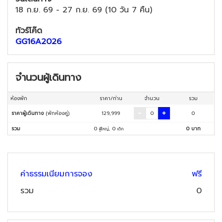
18 ก.ย. 69
-
27 ก.ย. 69
(
10 วัน 7 คืน
)
ทัวร์โค๊ด
GG16A2026
จำนวนผู้เดินทาง
ห้องพัก
ราคา/ท่าน
จำนวน
รวม
ราคาผู้เดินทาง
(พักห้องคู่)
129,999
0
รวม
0
,
0
0
บาท
ผู้ใหญ่
เด็ก
ค่าธรรมเนียมการจอง
ฟรี
รวม
0