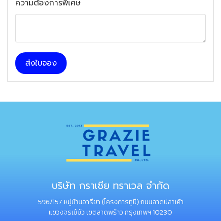
ความต้องการพิเศษ
ส่งใบจอง
บริษัท กราเซีย ทราเวล จำกัด
596/157 หมู่บ้านอารียา (โครงการทูบี) ถนนลาดปลาเค้า
แขวงจรเข้บัว เขตลาดพร้าว กรุงเทพฯ 10230