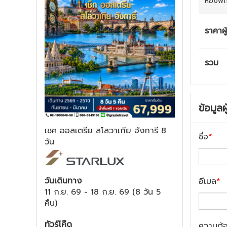
ห้องพั
ราคาผู
รวม
ข้อมูลผ
เชค ออสเตรีย สโลวาเกีย ฮังการี 8
ชื่อ
*
วัน
วันเดินทาง
อีเมล
*
11 ก.ย. 69
-
18 ก.ย. 69
(
8 วัน 5
คืน
)
ทัวร์โค๊ด
ความต้