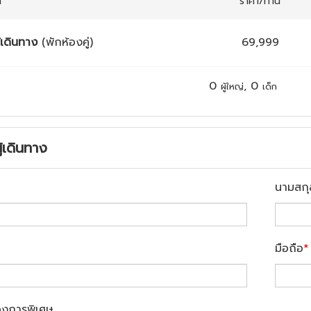
ก
ราคา/ท่าน
้เดินทาง
(พักห้องคู่)
69,999
0
,
0
ผู้ใหญ่
เด็ก
ู้เดินทาง
นามสกุ
มือถือ
*
องการพิเศษ