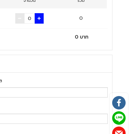
จำนวน
รวม
0
0
บาท
ล