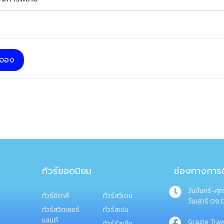
บจอง
ทัวร์ยอดนิยม
ช่องทางการต
วันจันทร์-ศุ
ทัวร์อิตาลี
ทัวร์สวีเดน
วันเสาร์ 09.
ทัวร์สวิตเซอร์
ทัวร์สเปน
แลนด์
Grazie Trav
ทัวร์รัสเซีย