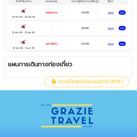
วันที่เดินทาง
หมายเหตุ
ราคาผู้เดินทาง
(พักคู่)
อื่นๆ
อร์ด สตรีท OXFORD STREET
เมนู เป็ดย่าง Four Seasons และ กุ้งมังกร
วันปิยมหาราช
143,999
แสดง
จอง
14 ต.ค. 69
-
23 ต.ค. 69
พิเศษ‼️ อาหารไทย
4
ดาว
-
139,999
แสดง
จอง
12 พ.ย. 69
-
21 พ.ย. 69
เทศกาลปีใหม่
143,999
แสดง
จอง
27 ธ.ค. 69
-
5 ม.ค. 70
แผนการเดินทางท่องเที่ยว
ดาวน์โหลดโปรแกรมทัวร์ (PDF)