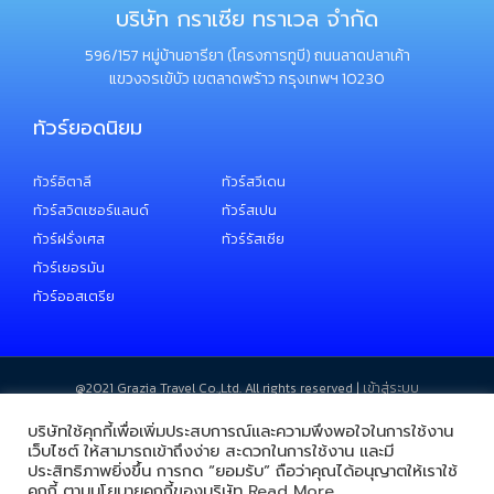
บริษัท กราเซีย ทราเวล จำกัด
596/157 หมู่บ้านอารียา (โครงการทูบี) ถนนลาดปลาเค้า
แขวงจรเข้บัว เขตลาดพร้าว กรุงเทพฯ 10230
ทัวร์ยอดนิยม
ทัวร์อิตาลี
ทัวร์สวีเดน
ทัวร์สวิตเซอร์แลนด์
ทัวร์สเปน
ทัวร์ฝรั่งเศส
ทัวร์รัสเซีย
ทัวร์เยอรมัน
ทัวร์ออสเตรีย
@2021 ​Grazia Travel Co.,Ltd. All rights reserved |
เข้าสู่ระบบ
บริษัทใช้คุกกี้เพื่อเพิ่มประสบการณ์และความพึงพอใจในการใช้งาน
เว็บไซต์ ให้สามารถเข้าถึงง่าย สะดวกในการใช้งาน และมี
ประสิทธิภาพยิ่งขึ้น การกด “ยอมรับ” ถือว่าคุณได้อนุญาตให้เราใช้
คุกกี้ ตามนโยบายคุกกี้ของบริษัท
Read More