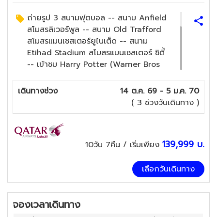
ถ่ายรูป 3 สนามฟุตบอล -- สนาม Anfield
สโมสรลิเวอร์พูล -- สนาม Old Trafford
สโมสรแมนเชสเตอร์ยูไนเต็ด -- สนาม
Etihad Stadium สโมสรแมนเชสเตอร์ ซิตี้
-- เข้าชม Harry Potter (Warner Bros
Studio London Harry Potter Tour) --
เข้าชม "เสาหินสโตนเฮนจ์" 1 ใน 7 สิ่ง
เดินทางช่วง
14 ต.ค. 69 - 5 ม.ค. 70
มหัศจรรย์ของโลก -- ชมความงานหมู่บ้าน
( 3 ช่วงวันเดินทาง )
เบอร์ตัน ออน เดอะ วอเตอร์ -- เที่ยวชม
"หมู่บ้านไบบิวรี่" หมู่บ้านที่สวยที่สุดในอังกฤษ
-- ล่องเรือชม "ทะเลสาบวินเดอร์เมียร์"
139,999
บ.
10วัน 7คืน
/ เริ่มเพียง
อุทยานแห่งชาติที่สวยของอังกฤษ -- เข้า
ชมภายใน "ปราสาทเอดินบะระ" ที่มีชื่อเสียง
ที่สุดในสกอตแลนด์ -- ล่องเรือ "แม่น้ำเท
เลือกวันเดินทาง
มส์" ชมความโรแมนติกของลอนดอน -- เข้า
ชม "ทาวเวอร์ออฟ ลอนดอน" -- ขึ้นกระเช้า
จองเวลาเดินทาง
London Eye หนึ่งในแลนด์มาร์กที่โดดเด่น
ของลอนดอน -- ถนนย่านช้อปปิ้ง อ็อกซ์ฟ