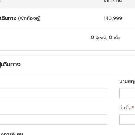
ก
ราคา/ท่าน
้เดินทาง
(พักห้องคู่)
143,999
0
,
0
ผู้ใหญ่
เด็ก
ู้เดินทาง
นามสกุ
มือถือ
*
องการพิเศษ