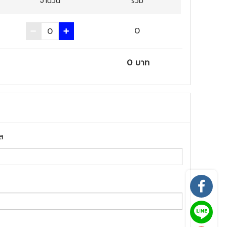
จำนวน
รวม
0
0
บาท
ล