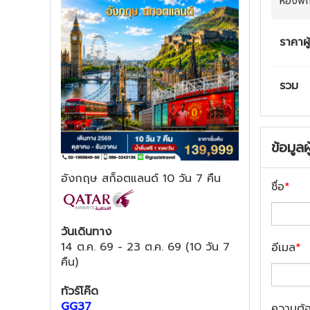
ห้องพั
ราคาผู
รวม
ข้อมูลผ
อังกฤษ สก็อตแลนด์ 10 วัน 7 คืน
ชื่อ
*
วันเดินทาง
14 ต.ค. 69
-
23 ต.ค. 69
(
10 วัน 7
อีเมล
*
คืน
)
ทัวร์โค๊ด
GG37
ความต้