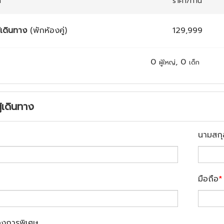
ก
ราคา/ท่าน
้เดินทาง
(พักห้องคู่)
129,999
0
,
0
ผู้ใหญ่
เด็ก
ู้เดินทาง
นามสกุ
มือถือ
*
องการพิเศษ