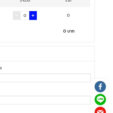
จำนวน
รวม
0
0
บาท
ล