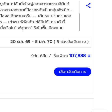
ัญลักษณ์อันยิ่งใหญ่ของอารยธรรมอียิปต์
งทะเลทรายที่มีฉากหลังเป็นกลุ่มพีระมิด -
ืองอเล็กซานเดรีย -- เดินชม ย่านคานเอล
ร -- เข้าชม พิพิธภัณฑ์อียิปต์แกรนด์ ที่
่งเรือใบ”เฟลุกกา“เรือใบพื้นเมืองแบบ
 -- มัสยิดมูฮัมหมัด อาลี มัสยิดสำคัญประจำ
ัยใหม่ที่สร้างขึ้นเพื่อรำลึกถึงห้องสมุด
20 ต.ค. 69 - 8 ม.ค. 70
( 5 ช่วงวันเดินทาง )
ราณสถานอันยิ่งใหญ่แห่งอียิปต์โบราณ --
ทพีไอซิส -- พักบนเรือสำราญ 3 คืน Royal
107,888
บ.
9วัน 6คืน
/ เริ่มเพียง
วยระหว่างรับประทานอาหาร -- ห้องอาหาร
เลือกวันเดินทาง