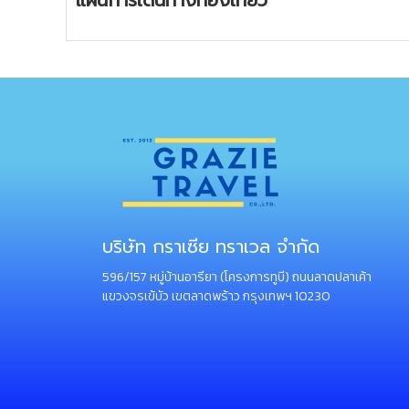
บริษัท กราเซีย ทราเวล จำกัด
596/157 หมู่บ้านอารียา (โครงการทูบี) ถนนลาดปลาเค้า
แขวงจรเข้บัว เขตลาดพร้าว กรุงเทพฯ 10230