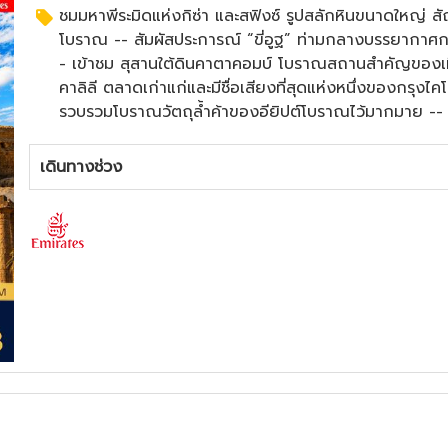
ชมมหาพีระมิดแห่งกิซ่า และสฟิงซ์ รูปสลักหินขนาดใหญ่ ส
โบราณ -- สัมผัสประการณ์ “ขี่อูฐ” ท่ามกลางบรรยากาศกลา
- เข้าชม สุสานใต้ดินคาตาคอมบ์ โบราณสถานสำคัญของเม
คาลิลี ตลาดเก่าแก่และมีชื่อเสียงที่สุดแห่งหนึ่งของกรุงไคโ
รวบรวมโบราณวัตถุล้ำค้าของอียิปต์โบราณไว้มากมาย -- นั
ดั้งเดิมของอียิปต์ -- นั่ง”รถม้า“ชมบรรยากาศเมืองเอ็ดฟู
กรุงไคโร -- เข้าชม ห้องสมุดแห่งอเล็กซานเดรีย ห้องสมุดสม
เดินทางช่วง
โบราณแห่งอเล็กซานเดรีย -- เข้าชม วิหารอาบูซิมเบล โบ
ชม วิหารฟิเล วิหารโบราณอันงดงามที่สร้างขึ้นเพื่อบูชาเ
Elite Nile cruise
ร้านอาหาร 9 Pyramids Lounge พร้อมชมวิวพีระมิดไปด้
บนเรือสำราญ -- อาหารไทย