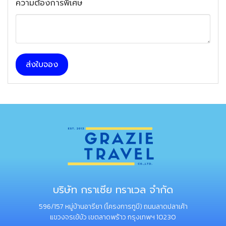
ความต้องการพิเศษ
ส่งใบจอง
บริษัท กราเซีย ทราเวล จำกัด
596/157 หมู่บ้านอารียา (โครงการทูบี) ถนนลาดปลาเค้า
แขวงจรเข้บัว เขตลาดพร้าว กรุงเทพฯ 10230