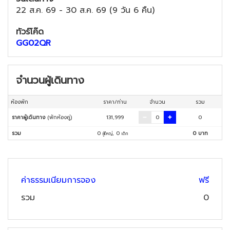
22 ส.ค. 69
-
30 ส.ค. 69
(
9 วัน 6 คืน
)
ทัวร์โค๊ด
GG02QR
จำนวนผู้เดินทาง
ห้องพัก
ราคา/ท่าน
จำนวน
รวม
ราคาผู้เดินทาง
(พักห้องคู่)
131,999
0
รวม
0
,
0
0
บาท
ผู้ใหญ่
เด็ก
ค่าธรรมเนียมการจอง
ฟรี
รวม
0