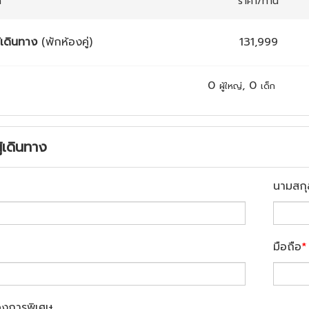
ก
ราคา/ท่าน
้เดินทาง
(พักห้องคู่)
131,999
0
,
0
ผู้ใหญ่
เด็ก
ู้เดินทาง
นามสกุ
มือถือ
*
องการพิเศษ