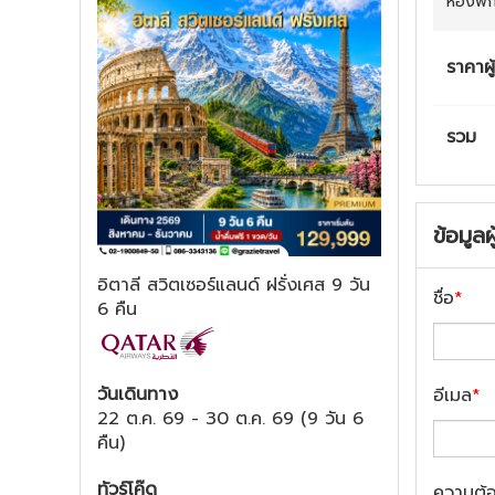
ห้องพั
ราคาผู
รวม
ข้อมูลผ
อิตาลี สวิตเซอร์แลนด์ ฝรั่งเศส 9 วัน
ชื่อ
*
6 คืน
วันเดินทาง
อีเมล
*
22 ต.ค. 69
-
30 ต.ค. 69
(
9 วัน 6
คืน
)
ทัวร์โค๊ด
ความต้