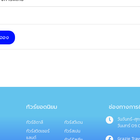
บจอง
ทัวร์ยอดนิยม
ช่องทางการต
วันจันทร์-ศุ
ทัวร์อิตาลี
ทัวร์สวีเดน
วันเสาร์ 09.
ทัวร์สวิตเซอร์
ทัวร์สเปน
แลนด์
Grazie Trav
ทัวร์รัสเซีย