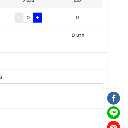
จำนวน
รวม
0
0
บาท
ล