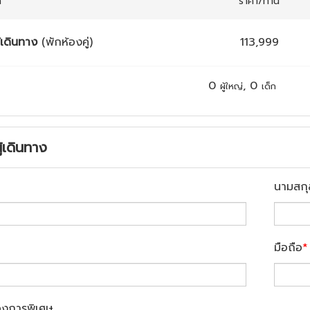
ก
ราคา/ท่าน
้เดินทาง
(พักห้องคู่)
113,999
0
,
0
ผู้ใหญ่
เด็ก
ู้เดินทาง
นามสกุ
มือถือ
*
องการพิเศษ