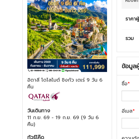
ห้องพั
ราคาผู
รวม
ข้อมูลผ
อิตาลี โดโลไมต์ ชิงกัว เตเร่ 9 วัน 6
ชื่อ
*
คืน
วันเดินทาง
อีเมล
*
11 ก.ย. 69
-
19 ก.ย. 69
(
9 วัน 6
คืน
)
ทัวร์โค๊ด
ความต้