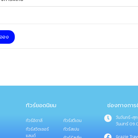
บจอง
ทัวร์ยอดนิยม
ช่องทางการต
วันจันทร์-ศุ
ทัวร์อิตาลี
ทัวร์สวีเดน
วันเสาร์ 09.
ทัวร์สวิตเซอร์
ทัวร์สเปน
แลนด์
Grazie Trav
ทัวร์รัสเซีย