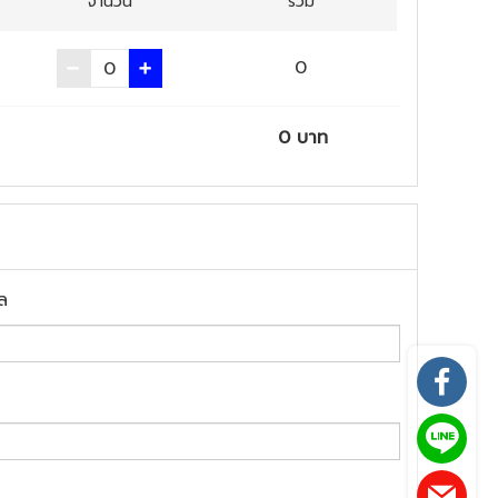
จำนวน
รวม
0
0
บาท
ล