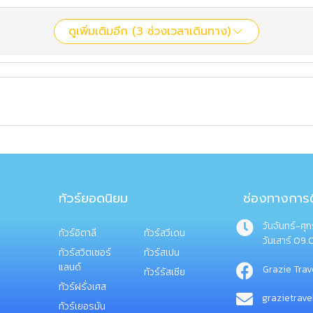
ดูเพิ่มเติมอีก (
3
ช่วงเวลาเดินทาง)
ทัวร์ยอดนิยม
ช่องทางการต
วันจันทร์-ศุ
ทัวร์อิตาลี
ทัวร์สวีเดน
วันเสาร์ 09.
ทัวร์สวิตเซอร์
ทัวร์สเปน
แลนด์
Grazie Trav
ทัวร์รัสเซีย
ทัวร์ฝรั่งเศส
grazietrav
ทัวร์เยอรมัน