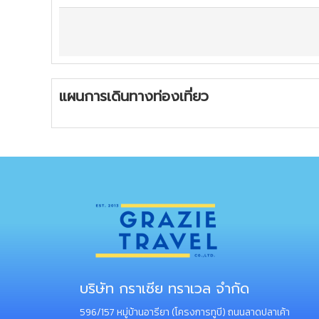
แผนการเดินทางท่องเที่ยว
บริษัท กราเซีย ทราเวล จำกัด
596/157 หมู่บ้านอารียา (โครงการทูบี) ถนนลาดปลาเค้า