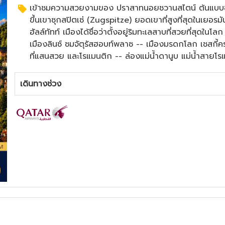
เข้าชมความสวยงามของ ปราสาทนอยชวานสไตน์ ต้นแบบขอ
ขึ้นเขาซุกสปิตเซ่ (Zugspitze) ยอดเขาที่สูงที่สุดในเยอร
ฮัลล์ทัทท์ เมืองได้ชื่อว่าตั้งอยู่ริมทะเลสาบที่สวยที่สุดใน
เมืองลินซ์ ชมจัตุรัสฮอบท์พลาซ -- เมืองมรดกโลก เชสกี้
ที่แสนสวย และโรแมนติก -- ล่องแม่น้ำดานูบ แม่น้ำสายโรแม
ภายใน พระราชวังเชรินน์บรุนน์ พระราชวังที่มีความสวยงาม
เมนูขาหมูเยอรมัน + เบียร์ / ปลาเทร้า / เป็ดโบฮีเมี่ยน / ซ
เดินทางช่วง