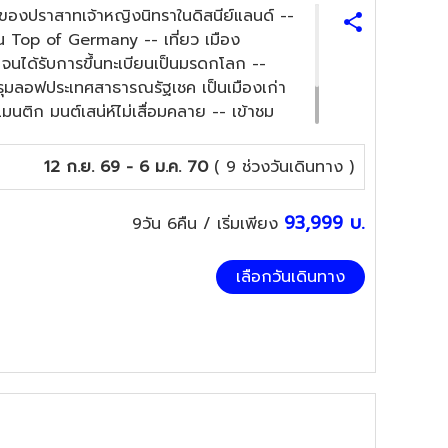
งปราสาทเจ้าหญิงนิทราในดิสนีย์แลนด์ --
มัน Top of Germany -- เที่ยว เมือง
โลก จนได้รับการขึ้นทะเบียนเป็นมรดกโลก --
ครุมลอฟประเทศสาธารณรัฐเชค เป็นเมืองเก่า
นติก มนต์เสน่ห์ไม่เสื่อมคลาย -- เข้าชม
และยิ่งใหญ่ไม่แพ้พระราชวังใดในยุโรป
ุปกูราซ / ซี่โครงหมูย่างเวียนนา
12 ก.ย. 69 - 6 ม.ค. 70
( 9 ช่วงวันเดินทาง )
93,999
บ.
9วัน 6คืน
/ เริ่มเพียง
เลือกวันเดินทาง