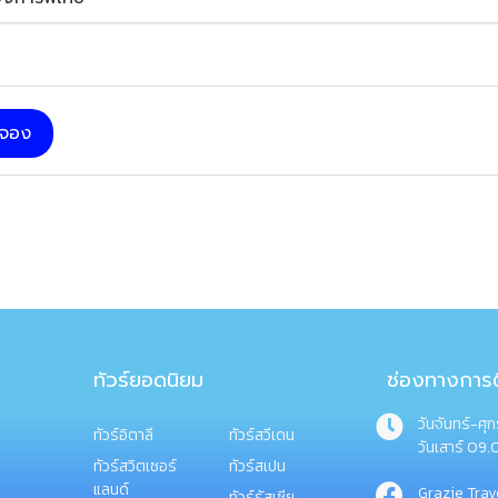
บจอง
ทัวร์ยอดนิยม
ช่องทางการต
วันจันทร์-ศุ
ทัวร์อิตาลี
ทัวร์สวีเดน
วันเสาร์ 09.
ทัวร์สวิตเซอร์
ทัวร์สเปน
แลนด์
Grazie Trav
ทัวร์รัสเซีย