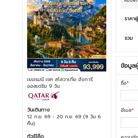
ห้องพั
ราคาผู
รวม
ข้อมูลผ
เยอรมนี เชค สโลวาเกีย ฮังการี
ชื่อ
*
ออสเตรีย 9 วัน
วันเดินทาง
อีเมล
*
12 ก.ย. 69
-
20 ก.ย. 69
(
9 วัน 6
คืน
)
ทัวร์โค๊ด
ความต้