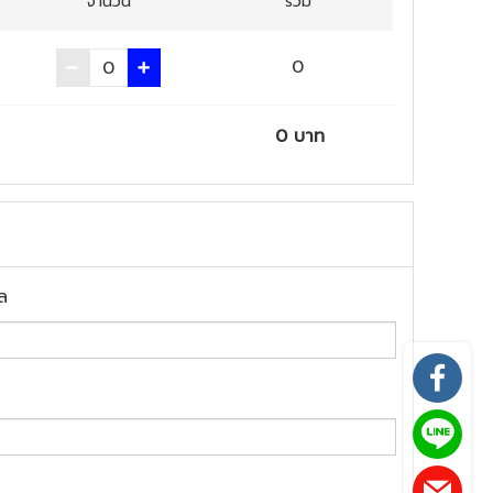
จำนวน
รวม
0
0
บาท
ล