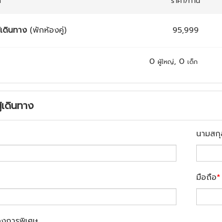
ก
ราคา/ท่าน
้เดินทาง
(พักห้องคู่)
95,999
0
,
0
ผู้ใหญ่
เด็ก
ู้เดินทาง
นามสกุ
มือถือ
*
องการพิเศษ