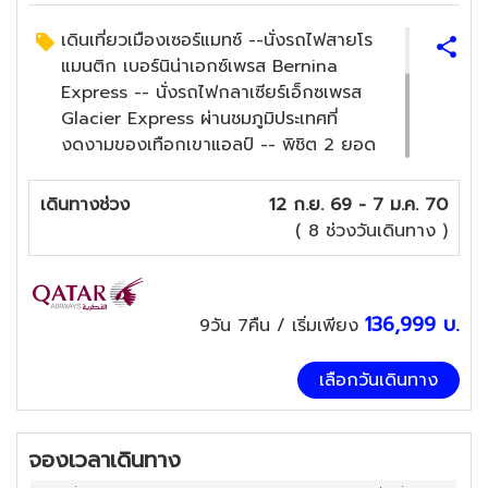
เดินเที่ยวเมืองเซอร์แมทซ์ --นั่งรถไฟสายโร
แมนติก เบอร์นิน่าเอกซ์เพรส Bernina
Express -- นั่งรถไฟกลาเซียร์เอ็กซเพรส
Glacier Express ผ่านชมภูมิประเทศที่
งดงามของเทือกเขาแอลป์ -- พิชิต 2 ยอด
เขา เขากรอนเนอร์แกรต และ เขาจุงเฟรา
Top of Europe -- เที่ยวเซอร์แมทซ์ เมือง
เดินทางช่วง
12 ก.ย. 69 - 7 ม.ค. 70
ตากอากาศที่สวยงาม -- หมู่บ้านลอยเกอร์
( 8 ช่วงวันเดินทาง )
บาด หมู่บ้านน้ำแร่ -- น้ำตกชเตาบ์บาค
ไฮไลท์ของเมืองเลาเทอร์บรุนเน่น
ฟองดูว์แบบต้นตำหรับสวิตเซอร์แลนด์ ทั้ง 3
136,999
บ.
9วัน 7คืน
/ เริ่มเพียง
ชนิด เริ่มต้นจากชีส เนื้อสัตว์ และ ช็อคโก
แลต , อาหารบนภัตตาคารยอดเขาจุงฟราว
, อาหารจีน , อาหารไทย
เลือกวันเดินทาง
จองเวลาเดินทาง