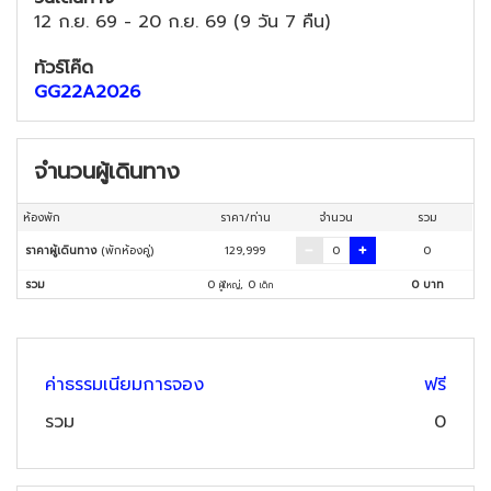
12 ก.ย. 69
-
20 ก.ย. 69
(
9 วัน 7 คืน
)
ทัวร์โค๊ด
GG22A2026
จำนวนผู้เดินทาง
ห้องพัก
ราคา/ท่าน
จำนวน
รวม
ราคาผู้เดินทาง
(พักห้องคู่)
129,999
0
รวม
0
,
0
0
บาท
ผู้ใหญ่
เด็ก
ค่าธรรมเนียมการจอง
ฟรี
รวม
0