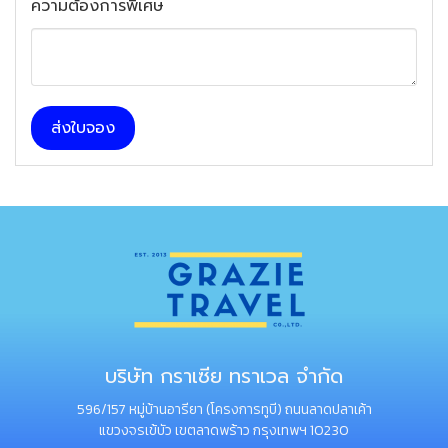
ความต้องการพิเศษ
ส่งใบจอง
บริษัท กราเซีย ทราเวล จำกัด
596/157 หมู่บ้านอารียา (โครงการทูบี) ถนนลาดปลาเค้า
แขวงจรเข้บัว เขตลาดพร้าว กรุงเทพฯ 10230