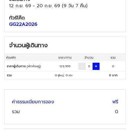
12 ก.ย. 69
-
20 ก.ย. 69
(
9 วัน 7 คืน
)
ทัวร์โค๊ด
GG22A2026
จำนวนผู้เดินทาง
ห้องพัก
ราคา/ท่าน
จำนวน
รวม
ราคาผู้เดินทาง
(พักห้องคู่)
129,999
0
รวม
0
,
0
0
บาท
ผู้ใหญ่
เด็ก
ค่าธรรมเนียมการจอง
ฟรี
รวม
0