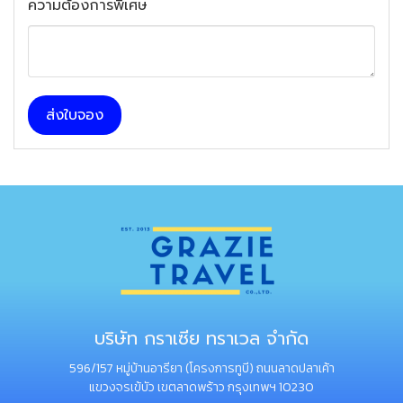
ความต้องการพิเศษ
ส่งใบจอง
บริษัท กราเซีย ทราเวล จำกัด
596/157 หมู่บ้านอารียา (โครงการทูบี) ถนนลาดปลาเค้า
แขวงจรเข้บัว เขตลาดพร้าว กรุงเทพฯ 10230