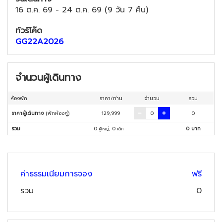
16 ต.ค. 69
-
24 ต.ค. 69
(
9 วัน 7 คืน
)
ทัวร์โค๊ด
GG22A2026
จำนวนผู้เดินทาง
ห้องพัก
ราคา/ท่าน
จำนวน
รวม
ราคาผู้เดินทาง
(พักห้องคู่)
129,999
0
รวม
0
,
0
0
บาท
ผู้ใหญ่
เด็ก
ค่าธรรมเนียมการจอง
ฟรี
รวม
0