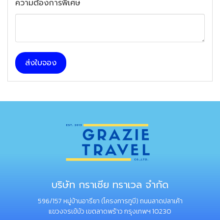
ความต้องการพิเศษ
ส่งใบจอง
บริษัท กราเซีย ทราเวล จำกัด
596/157 หมู่บ้านอารียา (โครงการทูบี) ถนนลาดปลาเค้า
แขวงจรเข้บัว เขตลาดพร้าว กรุงเทพฯ 10230