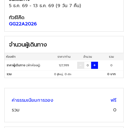
5 ธ.ค. 69
-
13 ธ.ค. 69
(
9 วัน 7 คืน
)
ทัวร์โค๊ด
GG22A2026
จำนวนผู้เดินทาง
ห้องพัก
ราคา/ท่าน
จำนวน
รวม
ราคาผู้เดินทาง
(พักห้องคู่)
127,999
0
รวม
0
,
0
0
บาท
ผู้ใหญ่
เด็ก
ค่าธรรมเนียมการจอง
ฟรี
รวม
0