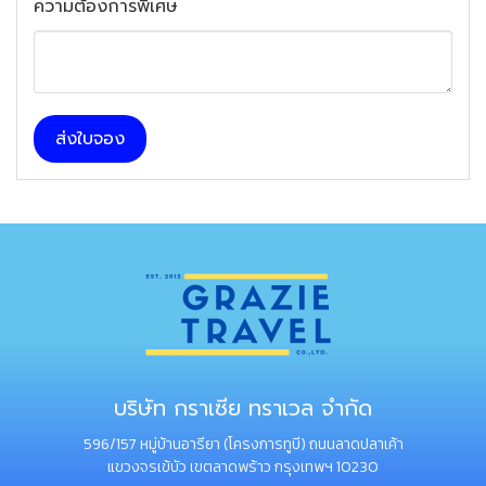
ความต้องการพิเศษ
ส่งใบจอง
บริษัท กราเซีย ทราเวล จำกัด
596/157 หมู่บ้านอารียา (โครงการทูบี) ถนนลาดปลาเค้า
แขวงจรเข้บัว เขตลาดพร้าว กรุงเทพฯ 10230