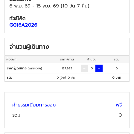
6 พ.ย. 69
-
15 พ.ย. 69
(
10 วัน 7 คืน
)
ทัวร์โค๊ด
GG16A2026
จำนวนผู้เดินทาง
ห้องพัก
ราคา/ท่าน
จำนวน
รวม
ราคาผู้เดินทาง
(พักห้องคู่)
127,999
0
รวม
0
,
0
0
บาท
ผู้ใหญ่
เด็ก
ค่าธรรมเนียมการจอง
ฟรี
รวม
0