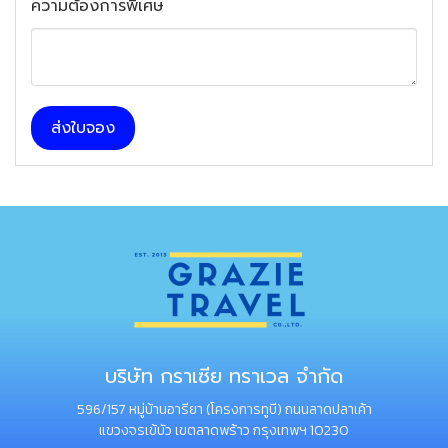
ความต้องการพิเศษ
ส่งใบจอง
บริษัท กราเซีย ทราเวล จำกัด
596/157 หมู่บ้านอารียา (โครงการทูบี) ถนนลาดปลาเค้า
แขวงจรเข้บัว เขตลาดพร้าว กรุงเทพฯ 10230