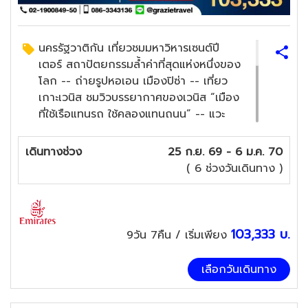
นครรัฐวาติกัน เที่ยวชมมหาวิหารเซนต์ปี
เตอร์ สถาปัตยกรรมล้ำค่าที่สุดแห่งหนึ่งของ
โลก -- ถ่ายรูปหอเอน เมืองปิซ่า -- เที่ยว
เกาะเวนิส ชมวิวบรรยากาศของเวนิส “เมือง
ที่ใช้เรือแทนรถ ใช้คลองแทนถนน” -- แวะ
เที่ยวมิลาน มีชื่อเสียงในด้านแฟชั่นและศิลปะ
พร้อมถ่ายรูปกับมหาวิหารแห่งมิลาน --
เดินทางช่วง
25 ก.ย. 69 - 6 ม.ค. 70
เที่ยวหมู่บ้านมูร์แรง -- ขึ้นเขาชิลธอร์น --
( 6 ช่วงวันเดินทาง )
ล่องเรือแม่น้ำแซนน์ -- เข้าชมพระราชวังแวร์
ซายส์ -- ถ่ายรูปหอไอเฟล สัญลักษณ์ของ
นครปารีส
พาสต้าต้นตำหรับอิตาลี , ฟองดูว์ ต้น
103,333
บ.
9วัน 7คืน
/ เริ่มเพียง
ตำหรับสวิตเซอร์แลนด์ , รับประทานอาหาร
ณ ภัตตาคารหมุนได้ 360 องศา ณ ยอด
เลือกวันเดินทาง
เขาชิลธอร์น , เมนู หอยเอสคาโก้อบเนย + ส
เต๊กสไตล์ฝรั่งเศส + พร้อมจิบไวน์ฝรั่งเศส