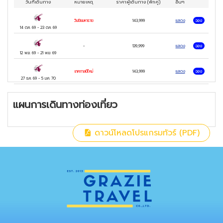
วันที่เดินทาง
หมายเหตุ
ราคาผู้เดินทาง
(พักคู่)
อื่นๆ
อร์ด สตรีท OXFORD STREET
เมนู เป็ดย่าง Four Seasons และ กุ้งมังกร
วันปิยมหาราช
143,999
แสดง
จอง
14 ต.ค. 69
-
23 ต.ค. 69
พิเศษ‼️ อาหารไทย
4
ดาว
-
139,999
แสดง
จอง
12 พ.ย. 69
-
21 พ.ย. 69
เทศกาลปีใหม่
143,999
แสดง
จอง
27 ธ.ค. 69
-
5 ม.ค. 70
แผนการเดินทางท่องเที่ยว
ดาวน์โหลดโปรแกรมทัวร์ (PDF)