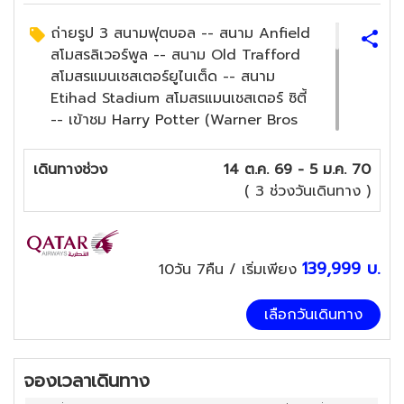
ถ่ายรูป 3 สนามฟุตบอล -- สนาม Anfield
สโมสรลิเวอร์พูล -- สนาม Old Trafford
สโมสรแมนเชสเตอร์ยูไนเต็ด -- สนาม
Etihad Stadium สโมสรแมนเชสเตอร์ ซิตี้
-- เข้าชม Harry Potter (Warner Bros
Studio London Harry Potter Tour) --
เข้าชม "เสาหินสโตนเฮนจ์" 1 ใน 7 สิ่ง
เดินทางช่วง
14 ต.ค. 69 - 5 ม.ค. 70
มหัศจรรย์ของโลก -- ชมความงานหมู่บ้าน
( 3 ช่วงวันเดินทาง )
เบอร์ตัน ออน เดอะ วอเตอร์ -- เที่ยวชม
"หมู่บ้านไบบิวรี่" หมู่บ้านที่สวยที่สุดในอังกฤษ
-- ล่องเรือชม "ทะเลสาบวินเดอร์เมียร์"
139,999
บ.
10วัน 7คืน
/ เริ่มเพียง
อุทยานแห่งชาติที่สวยของอังกฤษ -- เข้า
ชมภายใน "ปราสาทเอดินบะระ" ที่มีชื่อเสียง
ที่สุดในสกอตแลนด์ -- ล่องเรือ "แม่น้ำเท
เลือกวันเดินทาง
มส์" ชมความโรแมนติกของลอนดอน -- เข้า
ชม "ทาวเวอร์ออฟ ลอนดอน" -- ขึ้นกระเช้า
จองเวลาเดินทาง
London Eye หนึ่งในแลนด์มาร์กที่โดดเด่น
ของลอนดอน -- ถนนย่านช้อปปิ้ง อ็อกซ์ฟ