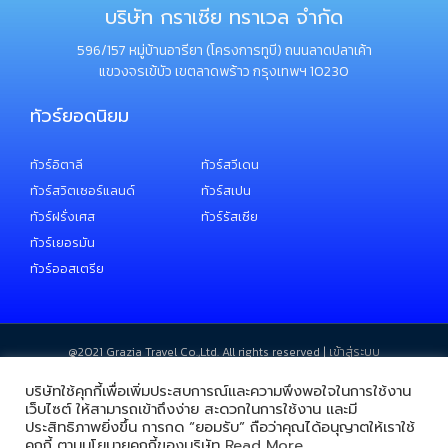
บริษัท กราเซีย ทราเวล จำกัด
596/157 หมู่บ้านอารียา (โครงการทูบี) ถนนลาดปลาเค้า
แขวงจรเข้บัว เขตลาดพร้าว กรุงเทพฯ 10230
ทัวร์ยอดนิยม
ทัวร์อิตาลี
ทัวร์สวีเดน
ทัวร์สวิตเซอร์แลนด์
ทัวร์สเปน
ทัวร์ฝรั่งเศส
ทัวร์รัสเซีย
ทัวร์เยอรมัน
ทัวร์ออสเตรีย
@2021 ​Grazia Travel Co.,Ltd. All rights reserved |
เข้าสู่ระบบ
บริษัทใช้คุกกี้เพื่อเพิ่มประสบการณ์และความพึงพอใจในการใช้งาน
เว็บไซต์ ให้สามารถเข้าถึงง่าย สะดวกในการใช้งาน และมี
ประสิทธิภาพยิ่งขึ้น การกด “ยอมรับ” ถือว่าคุณได้อนุญาตให้เราใช้
คุกกี้ ตามนโยบายคุกกี้ของบริษัท
Read More