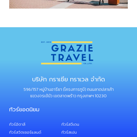
บริษัท กราเซีย ทราเวล จำกัด
596/157 หมู่บ้านอารียา (โครงการทูบี) ถนนลาดปลาเค้า
แขวงจรเข้บัว เขตลาดพร้าว กรุงเทพฯ 10230
ทัวร์ยอดนิยม
ทัวร์อิตาลี
ทัวร์สวีเดน
ทัวร์สวิตเซอร์แลนด์
ทัวร์สเปน