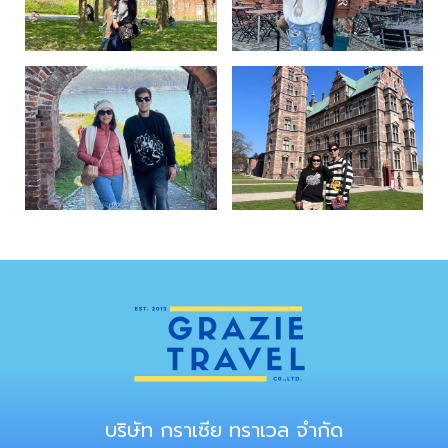
บริษัท กราเซีย ทราเวล จำกัด