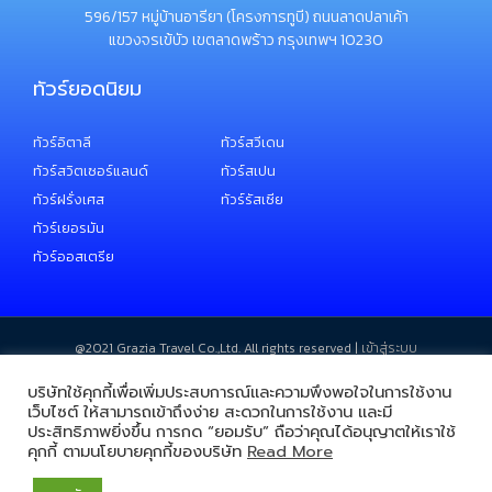
596/157 หมู่บ้านอารียา (โครงการทูบี) ถนนลาดปลาเค้า
แขวงจรเข้บัว เขตลาดพร้าว กรุงเทพฯ 10230
ทัวร์ยอดนิยม
ทัวร์อิตาลี
ทัวร์สวีเดน
ทัวร์สวิตเซอร์แลนด์
ทัวร์สเปน
ทัวร์ฝรั่งเศส
ทัวร์รัสเซีย
ทัวร์เยอรมัน
ทัวร์ออสเตรีย
@2021 ​Grazia Travel Co.,Ltd. All rights reserved |
เข้าสู่ระบบ
บริษัทใช้คุกกี้เพื่อเพิ่มประสบการณ์และความพึงพอใจในการใช้งาน
เว็บไซต์ ให้สามารถเข้าถึงง่าย สะดวกในการใช้งาน และมี
ประสิทธิภาพยิ่งขึ้น การกด “ยอมรับ” ถือว่าคุณได้อนุญาตให้เราใช้
คุกกี้ ตามนโยบายคุกกี้ของบริษัท
Read More