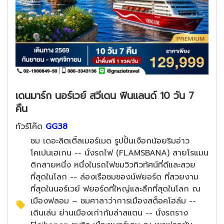
เดนมาร์ก นอร์เวย์ สวีเดน ฟินแลนด์ 10 วัน 7
คืน
ทัวร์โค๊ด
GG38
ชม เดอะลิตเติ้ลเมอร์เมด รูปปั้นเงือกน้อยริมอ่าว
โคเปนเฮเกน -- นั่งรถไฟ (FLAMSBANA) สายโรแมน
ติกสายหนึ่ง หนึ่งในรถไฟชมวิวทิวทัศน์ที่ดีและสวย
ที่สุดในโลก -- ล่องเรือชมซองน์ฟยอร์ด ที่สวยงาม
ที่สุดในนอร์เวย์ ฟยอร์ดที่ใหญ่และลึกที่สุดในโลก ณ
เมืองฟลอม – ชมศาลาว่าการเมืองสต็อคโฮล์ม --
เดินเล่น ย่านเมืองเก่ากัมล่าสแตน -- นั่งรถราง