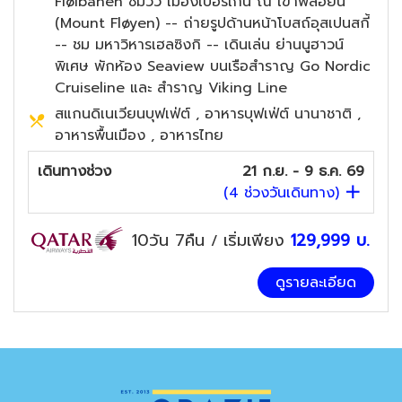
Fløibanen ชมวิว เมืองเบอร์เกน ณ เขาฟลอยัน
(Mount Fløyen) -- ถ่ายรูปด้านหน้าโบสถ์อุสเปนสกี้
-- ชม มหาวิหารเฮลซิงกิ -- เดินเล่น ย่านนูฮาวน์
พิเศษ พักห้อง Seaview บนเรือสำราญ Go Nordic
Cruiseline และ สำราญ Viking Line
สแกนดิเนเวียนบุฟเฟ่ต์ , อาหารบุฟเฟ่ต์ นานาชาติ ,
อาหารพื้นเมือง , อาหารไทย
เดินทางช่วง
21 ก.ย. - 9 ธ.ค. 69
(
4
ช่วงวันเดินทาง)
10วัน 7คืน
เริ่มเพียง
129,999
บ.
/
ดูรายละเอียด