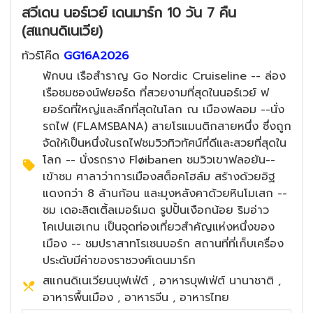
สวีเดน นอร์เวย์ เดนมาร์ก 10 วัน 7 คืน
(สแกนดิเนเวีย)
ทัวร์โค๊ด
GG16A2026
พักบน เรือสำราญ Go Nordic Cruiseline -- ล่อง
เรือชมซองน์ฟยอร์ด ที่สวยงามที่สุดในนอร์เวย์ ฟ
ยอร์ดที่ใหญ่และลึกที่สุดในโลก ณ เมืองฟลอม --นั่ง
รถไฟ (FLAMSBANA) สายโรแมนติกสายหนึ่ง ซึ่งถูก
จัดให้เป็นหนึ่งในรถไฟชมวิวทิวทัศน์ที่ดีและสวยที่สุดใน
โลก -- นั่งรถราง Fløibanen ชมวิวเขาฟลอยัน--
เข้าชม ศาลาว่าการเมืองสต็อคโฮล์ม สร้างด้วยอิฐ
แดงกว่า 8 ล้านก้อน และมุงหลังคาด้วยหินโมเสก --
ชม เดอะลิตเติ้ลเมอร์เมด รูปปั้นเงือกน้อย ริมอ่าว
โคเปนเฮเกน เป็นจุดท่องเที่ยวสำคัญแห่งหนึ่งของ
เมือง -- ชมปราสาทโรเซนบอร์ก สถานที่ที่เก็บเครื่อง
ประดับมีค่าของราชวงศ์เดนมาร์ก
สแกนดิเนเวียนบุฟเฟ่ต์ , อาหารบุฟเฟ่ต์ นานาชาติ ,
อาหารพื้นเมือง , อาหารจีน , อาหารไทย