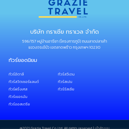
บริษัท กราเซีย ทราเวล จำกัด
596/157 หมู่บ้านอารียา (โครงการทูบี) ถนนลาดปลาเค้า
แขวงจรเข้บัว เขตลาดพร้าว กรุงเทพฯ 10230
ทัวร์ยอดนิยม
ทัวร์อิตาลี
ทัวร์สวีเดน
ทัวร์สวิตเซอร์แลนด์
ทัวร์สเปน
ทัวร์ฝรั่งเศส
ทัวร์รัสเซีย
ทัวร์เยอรมัน
ทัวร์ออสเตรีย
@2021 ​Grazia Travel Co.,Ltd. All rights reserved |
เข้าสู่ระบบ