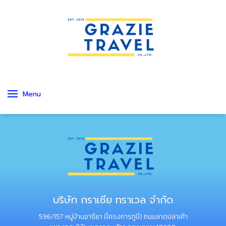
Menu
บริษัท กราเซีย ทราเวล จำกัด
596/157 หมู่บ้านอารียา (โครงการทูบี) ถนนลาดปลาเค้า