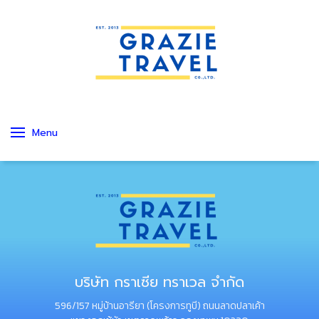
Menu
บริษัท กราเซีย ทราเวล จำกัด
596/157 หมู่บ้านอารียา (โครงการทูบี) ถนนลาดปลาเค้า