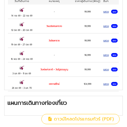
วันที่เดินทาง
หมายเหตุ
ราคาผู้เดินทาง
(พักคู่)
อื่นๆ
-
99,999
แสดง
จอง
14 ก.ย. 69
-
22 ก.ย. 69
วันนวมินทรมหาราช
99,999
แสดง
จอง
12 ต.ค. 69
-
20 ต.ค. 69
วันปิยมหาราช
99,999
แสดง
จอง
19 ต.ค. 69
-
27 ต.ค. 69
-
96,999
แสดง
จอง
16 พ.ย. 69
-
24 พ.ย. 69
วันพ่อแห่งชาติ + วันรัฐธรรมนูญ
99,999
แสดง
จอง
3 ธ.ค. 69
-
11 ธ.ค. 69
เทศกาลปีใหม่
104,999
แสดง
จอง
26 ธ.ค. 69
-
3 ม.ค. 70
แผนการเดินทางท่องเที่ยว
ดาวน์โหลดโปรแกรมทัวร์ (PDF)