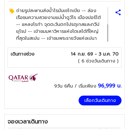
ถ่ายรูปสะพานส่งน้ำโรมันเซโกเบีย -- ล่อง
เรือชมความสวยงามแม่น้ำดูว์โร เมืองปอร์โต้
-- แหลงโรก้า จุดตะวันตกโปรตุเกสและทวีป
ยุโรป -- เข้าชมมหาวิหารแห่งโตเลโด้ที่ใหญ่
ที่สุดในสเปน -- เข้าชมพระราชวังแห่งเปนา
หนึ่งในมรดกโลก -- เข้าชมพระราชวังหลวง
ของกษัตริย์ฮวนคาลอส
เดินทางช่วง
14 ก.ย. 69 - 3 ม.ค. 70
เมนูหมูหันอันขึ้้นชื่อของสเปน , ข้าวผัดสเปน
( 6 ช่วงวันเดินทาง )
อันเลื่องชื่อพร้อมโชว์ระบำฟลามิงโก้ , อาหาร
พื้นเมือง , อาหารจีน
96,999
บ.
9วัน 6คืน
/ เริ่มเพียง
เลือกวันเดินทาง
จองเวลาเดินทาง