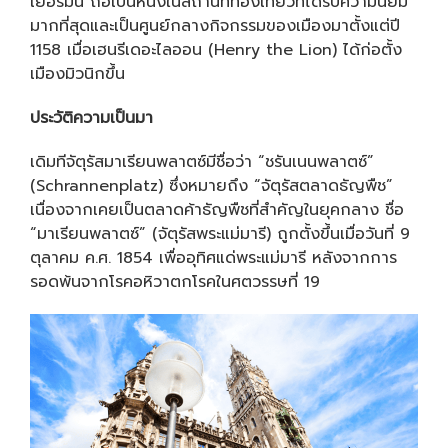
เยอรมนี ถือเป็นหนึ่งในสถานที่ท่องเที่ยวที่ได้รับความนิยม
มากที่สุดและเป็นศูนย์กลางกิจกรรมของเมืองมาตั้งแต่ปี
1158 เมื่อเฮนรีเดอะไลออน (Henry the Lion) ได้ก่อตั้ง
เมืองมิวนิกขึ้น
ประวัติความเป็นมา
เดิมทีจัตุรัสมาเรียนพลาตซ์มีชื่อว่า “ชรันเนนพลาตซ์”
(Schrannenplatz) ซึ่งหมายถึง “จัตุรัสตลาดธัญพืช”
เนื่องจากเคยเป็นตลาดค้าธัญพืชที่สำคัญในยุคกลาง ชื่อ
“มาเรียนพลาตซ์” (จัตุรัสพระแม่มารี) ถูกตั้งขึ้นเมื่อวันที่ 9
ตุลาคม ค.ศ. 1854 เพื่ออุทิศแด่พระแม่มารี หลังจากการ
รอดพ้นจากโรคอหิวาตกโรคในศตวรรษที่ 19