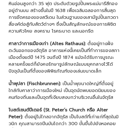
หินอ่อนสูงกว่า 35 ฟุต ประดับด้วยรูปปั้นพระแม่มารีสีทอง
อยู่ด้านบน สร้างขึ้นในปี 1638 เพื่อเฉลิมฉลองการสิ้นสุด
การยึดครองของสวีเดน ในส่วนฐานของเสามีรูปปั้นเทวดา
สี่องค์ต่อสู้กับสัตว์ต่างๆ ซึ่งเป็นสัญลักษณ์ของการพิชิต
ความหิวโหย สงคราม โรคระบาด และนอกรีต
ศาลาว่าการเมืองเก่า (
Altes Rathaus):
ตั้งอยู่ทางฝั่ง
ตะวันออกของจัตุรัส อาคารแห่งนี้เคยเป็นที่ทำการของสภา
เมืองตั้งแต่ปี 1475 จนถึงปี 1874 แม้จะได้รับการบูรณะ
หลายครั้งแต่ก็ยังคงรักษารูปลักษณ์แบบยุคกลางไว้ได้
ปัจจุบันเป็นที่ตั้งของพิพิธภัณฑ์ของเล่นขนาดเล็ก
น้ำพุปลา (
Fischbrunnen):
เป็นน้ำพุขนาดใหญ่ที่ตั้งอยู่
ใกล้กับศาลาว่าการเมืองใหม่ เป็นจุดนัดพบยอดนิยมของ
คนท้องถิ่นและเป็นจุดที่เงียบสงบกว่าบริเวณอื่นในจัตุรัส
โบสถ์เซนต์ปีเตอร์ (
St. Peter’s Church หรือ Alter
Peter):
ตั้งอยู่ไม่ไกลจากจัตุรัส เป็นโบสถ์ที่เก่าแก่ที่สุดในมิ
วนิก คุณสามารถปีนบันไดกว่า 300 ขั้นขึ้นไปยังหอคอย