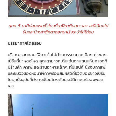
ทุกๆ 5 นาทีก่อนครบชั่วโมงที่นาฬิกาตีบอกเวลา จะมีเสียงไก่
ขันและมีเหล่าตุ๊กตาออกมาเริงระบำให้ได้ชม
บรรยากาศโดยรอบ
บริเวณรอบหอนาฬิกาเต็มไปด้วยบรรยากาศเมืองเก่าของ
เบิร์นที่น่าหลงใหล คุณสามารถเดินเล่นตามถนนหินกรวดที่
มีร้านค้า คาเฟ่ และร้านอาหารเล็กๆ ที่มีเสน่ห์ นั่งจิบกาแฟ
และชมวิวของหอนาฬิกาพร้อมสัมผัสวิถีชีวิตของชาวเบิร์น
ในยุคปัจจุบันที่ยังคงเชื่อมโยงกับประวัติศาสตร์ของพวก
เขา