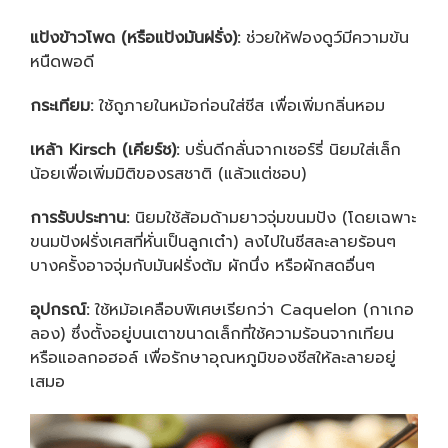
แป้งข้าวโพด (หรือแป้งมันฝรั่ง):
ช่วยให้ฟองดูว์มีความข้น
หนืดพอดี
กระเทียม:
ใช้ถูภายในหม้อก่อนใส่ชีส เพื่อเพิ่มกลิ่นหอม
เหล้า
Kirsch (เคียร์ช):
บรั่นดีกลั่นจากเชอร์รี่ นิยมใส่เล็ก
น้อยเพื่อเพิ่มมิติของรสชาติ (แล้วแต่ชอบ)
การรับประทาน:
นิยมใช้ส้อมด้ามยาวจุ่มขนมปัง (โดยเฉพาะ
ขนมปังฝรั่งเศสที่หั่นเป็นลูกเต๋า) ลงไปในชีสละลายร้อนๆ
บางครั้งอาจจุ่มกับมันฝรั่งต้ม ผักนึ่ง หรือผักสดอื่นๆ
อุปกรณ์:
ใช้หม้อเคลือบพิเศษเรียกว่า Caquelon (กาเกอ
ลอง) ซึ่งตั้งอยู่บนเตาขนาดเล็กที่ใช้ความร้อนจากเทียน
หรือแอลกอฮอล์ เพื่อรักษาอุณหภูมิของชีสให้ละลายอยู่
เสมอ