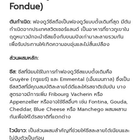
Fondue)
ต้นกำเนิด:
ฟองดูว์ชีสถือเป็นฟองดูว์แบบดั้งเดิมที่สุด มีต้น
กำเนิดจากประเทศสวิตเซอร์แลนด์ เป็นอาหารที่ชาวภูเขาใน
ฤดูหนาวมักจะนำชีสแข็งกับขนมปังเก่ามาละลายรวมกัน
เพื่อรับประทานให้เกิดความอบอุ่นและไม่สิ้นเปลือง
ส่วนผสมหลัก:
ชีส:
ชีสที่นิยมใช้ในการทำฟองดูว์ชีสแบบดั้งเดิมคือ
Gruyère (กรูแยร์) และ Emmental (เอ็มเมนทาล) ซึ่งเป็น
ชีสสวิสที่มีคุณสมบัติละลายได้ดีและให้รสชาติเข้มข้น บาง
สูตรอาจมีการเพิ่ม Fribourg Vacherin หรือ
Appenzeller หรืออาจใช้ชีสอื่นๆ เช่น Fontina, Gouda,
Cheddar, Blue Cheese หรือ Manchego ผสมผสาน
กันเพื่อให้ได้รสชาติที่แตกต่าง
ไวน์ขาว:
เป็นส่วนผสมสำคัญที่ช่วยให้ชีสละลายได้เนียนและ
ไม่จับตัวเป็นก้อน