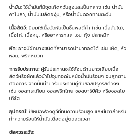
น้ำมัน:
ใช้น้ำมันที่มีจุดเกิดควันสูงและเป็นกลาง เช่น น้ำมัน
คาโนลา, น้ำมันเมล็ดองุ่น, หรือน้ำมันดอกทานตะวัน
เนื้อสัตว์:
นิยมใช้เนื้อวัวหั่นเป็นชิ้นพอดีคำ (เช่น เนื้อสันใน),
เนื้อไก่, เนื้อหมู, หรืออาหารทะเล เช่น กุ้ง ปลาหมึก
ผัก:
อาจมีผักบางชนิดที่สามารถนำมาทอดได้ เช่น เห็ด, หัว
หอม, พริกหยวก
การรับประทาน:
ผู้รับประทานจะใช้ส้อมด้ามยาวเสียบเนื้อ
สัตว์หรือผักแล้วนำไปจุ่มทอดในหม้อน้ำมันร้อนๆ จนสุกตาม
ต้องการ จากนั้นนำมารับประทานคู่กับซอสปรุงรสต่างๆ
เช่น ซอสกระเทียม ซอสพริกไทย ซอสบาร์บีคิว หรือซอสโย
เกิร์ต
อุปกรณ์:
ใช้หม้อฟองดูว์ที่ทนความร้อนสูง และมีเตาสำหรับ
ทำความร้อนให้น้ำมันเดือดอยู่ตลอดเวลา
ข้อควรระวัง: