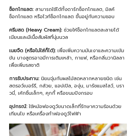
ช็อกโกแลต:
สามารถใช้ได้ทั้งดาร์กช็อกโกแลต, มิลค์
ช็อกโกแลต หรือไวท์ช็อกโกแลต ขึ้นอยู่กับความชอบ
ครีมสด (
Heavy Cream):
ช่วยให้ช็อกโกแลตละลายได้
เนียนและมีเนื้อสัมผัสที่นุ่มนวล
เนยจืด (หรือไม่ใส่ก็ได้):
เพื่อเพิ่มความมันเงาและความเข้ม
ข้น บางสูตรอาจมีการเติมเหล้า, กาแฟ, หรือกลิ่นวานิลลา
เพื่อเพิ่มรสชาติ
การรับประทาน:
นิยมจุ่มกับผลไม้สดหลากหลายชนิด เช่น
สตรอว์เบอร์รี, กล้วย, แอปเปิล, องุ่น, มาร์ชแมลโลว์, บรา
วนี่, เค้กชิ้นเล็กๆ, คุกกี้ หรือขนมปังกรอบ
อุปกรณ์:
ใช้หม้อฟองดูว์ขนาดเล็กที่รักษาความร้อนด้วย
เทียนไข หรือเครื่องทำฟองดูว์ไฟฟ้า