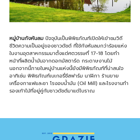
หมู่บ้านกังหันลม
ปัจจุบันเป็นพิพิธภัณฑ์เปิดให้เข้าชมวิถี
ชีวิตความเป็นอยู่ของชาวดัชต์ ที่ใช้กังหันลมกว่าร้อยแห่ง
ในงานอุตสาหกรรมมาตั้งแต่ศตวรรษที่ 17-18 โดยทำ
หน้าที่ผลิตน้ำมันจากดอกมัสตาร์ด กระดาษงานไม้
นอกจากนี้ภายในหมู่บ้านแห่งนี้ยังมีพิพิธภัณฑ์ที่น่าสนใจ
อาทิเช่น พิพิธภัณฑ์เบเกอรี่ชีสฟาร์ม นาฬิกา ร้านขาย
เครื่องกาแฟและชา โรงอบน้ำมัน (Oil Mill) และโรงงานทำ
รองเท้าไม้ที่อยู่คู่กับชาวดัชต์มาแต่โบราณ