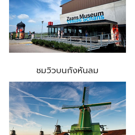
ชมวิวบนกังหันลม