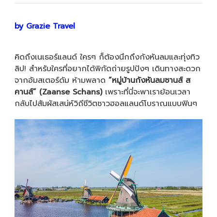
by Grazie Travel
คิดถึงเนเธอร์แลนด์ ใครๆ ก็ต้องนึกถึงกังหันลมและทุ่งทิว
ลิป! สำหรับใครที่อยากได้พิกัดถ่ายรูปปังๆ เดินทางสะดวก
จากอัมสเตอร์ดัม ห้ามพลาด
“หมู่บ้านกังหันลมซานส์ ส
คานส์” (Zaanse Schans)
เพราะที่นี่จะพาเราย้อนเวลา
กลับไปสัมผัสเสน่ห์วิถีชีวิตชาวฮอลแลนด์โบราณแบบฟินๆ