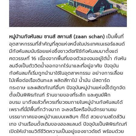
หมู่บ้านกังหันลม ซานส์ สคานส์ (zaan schan)
เป็นพื้นที่
อุตสาหกรรมที่สำคัญที่สุดแห่งหนึ่งในประเทศเนเธอร์แลนด์
มีกังหันลมนับร้อยแห่งซึ่งชาวดัชท์ใช้กังหันลมมาตั้งแต่
ศตวรรษที่ 16 เนื่องจากพื้นที่ของตัวเองจมอยู่ใต้น้ำ กังหัน
ลมจึงเป็นตัววิดน้ำออกจากไร่นาและที่อยู่อาศัย ปัจจุบัน
กังหันลมก็เริ่มถูกนำมาใช้ในอุตสาหกรรม อย่างการเลื่อย
ไม้เพื่อต่อเรือเดินทะเล ผลิตสีทาไม้ น้ำมัน มัสตาร์ด
กระดาษ และผลิตภัณฑ์อื่นๆ ปัจจุบันหมู่บ้านแห่งนี้ได้ถูกจัด
ตั้งเป็นพิพิธภัณฑ์ ร้านขายของที่ระลึก และศูนย์ฝึก
อบรม มาถึงแล้วก็ควรเที่ยวชมภายในหมู่บ้านกังหันลมได้
เพราะที่นี่มีพื้นที่กว้างมาก จะลงเรือหรือปั่นจักรยานชม
บรรยากาศของหมู่บ้านแบบเพลินๆ ก็ได้ สวยงามสไตล์วิน
เทจ บ้านเรือนดั้งเดิมของฮอลแลนด์ ปัจจุบันเป็นพิพิธภัณฑ์
เปิดให้เข้าชมวิถีชีวิตความเป็นอยู่ของชาวดัชต์ พร้อมด้วย