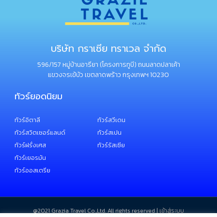
บริษัท กราเซีย ทราเวล จำกัด
596/157 หมู่บ้านอารียา (โครงการทูบี) ถนนลาดปลาเค้า
แขวงจรเข้บัว เขตลาดพร้าว กรุงเทพฯ 10230
ทัวร์ยอดนิยม
ทัวร์อิตาลี
ทัวร์สวีเดน
ทัวร์สวิตเซอร์แลนด์
ทัวร์สเปน
ทัวร์ฝรั่งเศส
ทัวร์รัสเซีย
ทัวร์เยอรมัน
ทัวร์ออสเตรีย
@2021 ​Grazia Travel Co.,Ltd. All rights reserved |
เข้าสู่ระบบ