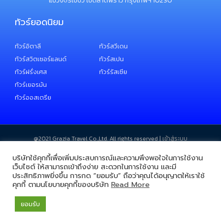
แขวงจรเข้บัว เขตลาดพร้าว กรุงเทพฯ 10230
ทัวร์ยอดนิยม
ทัวร์อิตาลี
ทัวร์สวีเดน
ทัวร์สวิตเซอร์แลนด์
ทัวร์สเปน
ทัวร์ฝรั่งเศส
ทัวร์รัสเซีย
ทัวร์เยอรมัน
ทัวร์ออสเตรีย
@2021 ​Grazia Travel Co.,Ltd. All rights reserved |
เข้าสู่ระบบ
บริษัทใช้คุกกี้เพื่อเพิ่มประสบการณ์และความพึงพอใจในการใช้งาน
เว็บไซต์ ให้สามารถเข้าถึงง่าย สะดวกในการใช้งาน และมี
ประสิทธิภาพยิ่งขึ้น การกด “ยอมรับ” ถือว่าคุณได้อนุญาตให้เราใช้
คุกกี้ ตามนโยบายคุกกี้ของบริษัท
Read More
ยอมรับ