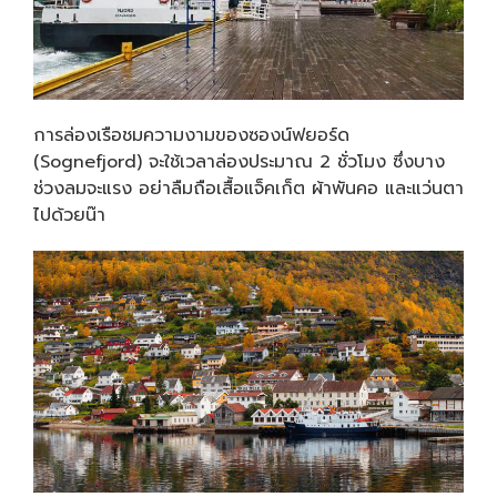
การล่องเรือชมความงามของซองน์ฟยอร์ด
(Sognefjord) จะใช้เวลาล่องประมาณ 2 ชั่วโมง ซึ่งบาง
ช่วงลมจะแรง อย่าลืมถือเสื้อแจ็คเก็ต ผ้าพันคอ และแว่นตา
ไปด้วยน๊า