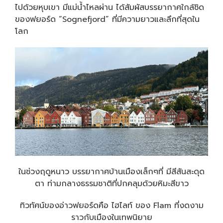
ไปด้วยหุบเขา มีแม่น้ำไหลผ่าน ได้สัมผัสบรรยากาศใกล้ชิด
ของฟยอร์ด “Sognefjord” ที่มีความยาวและลึกที่สุดใน
โลก
ในช่วงฤดูหนาว บรรยากาศบ้านเมืองเล็กๆที่ มีสีสันสะดุด
ตา ท่ามกลางธรรมชาติที่ปกคลุมด้วยหิมะสีขาว
ทิวทัศน์ของอ่าวฟยอร์ดคือ ไฮไลท์ ของ Flam ที่งดงาม
ราวกับเมืองในเทพนิยาย