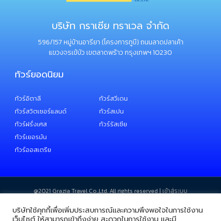
บริษัท กราเซีย ทราเวล จำกัด
596/157 หมู่บ้านอารียา (โครงการทูบี) ถนนลาดปลาเค้า
แขวงจรเข้บัว เขตลาดพร้าว กรุงเทพฯ 10230
ทัวร์ยอดนิยม
ทัวร์อิตาลี
ทัวร์สวีเดน
ทัวร์สวิตเซอร์แลนด์
ทัวร์สเปน
ทัวร์ฝรั่งเศส
ทัวร์รัสเซีย
ทัวร์เยอรมัน
ทัวร์ออสเตรีย
@2021 ​Grazia Travel Co.,Ltd. All rights reserved |
เข้าสู่ระบบ
บริษัทใช้คุกกี้เพื่อเพิ่มประสบการณ์และความพึงพอใจในการใช้งาน
เว็บไซต์ ให้สามารถเข้าถึงง่าย สะดวกในการใช้งาน และมี