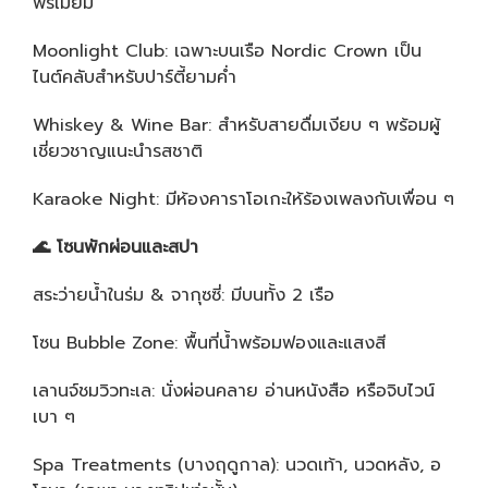
พรีเมียม
Moonlight Club: เฉพาะบนเรือ Nordic Crown เป็น
ไนต์คลับสำหรับปาร์ตี้ยามค่ำ
Whiskey & Wine Bar: สำหรับสายดื่มเงียบ ๆ พร้อมผู้
เชี่ยวชาญแนะนำรสชาติ
Karaoke Night: มีห้องคาราโอเกะให้ร้องเพลงกับเพื่อน ๆ
🌊
โซนพักผ่อนและสปา
สระว่ายน้ำในร่ม & จากุซซี่: มีบนทั้ง 2 เรือ
โซน Bubble Zone: พื้นที่น้ำพร้อมฟองและแสงสี
เลานจ์ชมวิวทะเล: นั่งผ่อนคลาย อ่านหนังสือ หรือจิบไวน์
เบา ๆ
Spa Treatments (บางฤดูกาล): นวดเท้า, นวดหลัง, อ