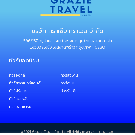
บริษัท กราเซีย ทราเวล จำกัด
596/157 หมู่บ้านอารียา (โครงการทูบี) ถนนลาดปลาเค้า
แขวงจรเข้บัว เขตลาดพร้าว กรุงเทพฯ 10230
ทัวร์ยอดนิยม
ทัวร์อิตาลี
ทัวร์สวีเดน
ทัวร์สวิตเซอร์แลนด์
ทัวร์สเปน
ทัวร์ฝรั่งเศส
ทัวร์รัสเซีย
ทัวร์เยอรมัน
ทัวร์ออสเตรีย
@2021 ​Grazia Travel Co.,Ltd. All rights reserved |
เข้าสู่ระบบ