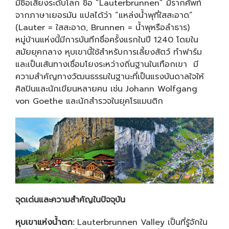
มีชื่อเสียงระดับโลก ชื่อ “Lauterbrunnen” มีรากศัพท์
จากภาษาเยอรมัน แปลได้ว่า “แหล่งน้ำพุที่ใสสะอาด”
(Lauter = ใสสะอาด, Brunnen = น้ำพุหรือลำธาร)
หมู่บ้านแห่งนี้มีการบันทึกชื่อครั้งแรกในปี 1240 โดยใน
สมัยยุคกลาง หุบเขานี้ใช้สำหรับการเลี้ยงสัตว์ ทำฟาร์ม
และเป็นเส้นทางเชื่อมโยงระหว่างถิ่นฐานในเทือกเขา มี
ความสำคัญทางวัฒนธรรมในฐานะที่เป็นแรงบันดาลใจให้
ศิลปินและนักเขียนหลายคน เช่น Johann Wolfgang
von Goethe และนักสำรวจในยุคโรแมนติก
จุดเด่นและความสำคัญในปัจจุบัน
หุบเขาแห่งน้ำตก:
Lauterbrunnen Valley เป็นที่รู้จักใน