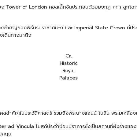
หนึ่งของ Tower of London คอลเล็กชันประกอบด้วยมงกุฎ คทา ลูกโลกท
นช่วงสำคัญของพิธีบรมราชาภิเษก และ Imperial State Crown ที่
ลังเดินทางมาถึง
Cr.
Historic
Royal
Palaces
ุคคลสำคัญในประวัติศาสตร์ รวมถึงพระนางแอนน์ โบลีน พระมเหสีองค์ท
ter ad Vincula
โบสถ์ประจำป้อมปราการซึ่งเป็นสถานที่ฝังร่างข
อังกฤษ