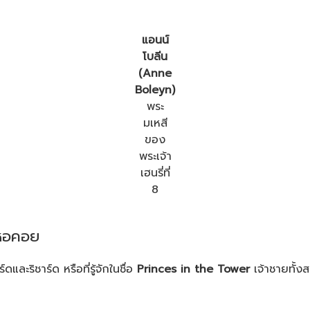
แอนน์
โบลีน
(Anne
Boleyn)
พระ
มเหสี
ของ
พระเจ้า
เฮนรี่ที่
8
นหอคอย
ละริชาร์ด หรือที่รู้จักในชื่อ
Princes in the Tower
เจ้าชายทั้ง