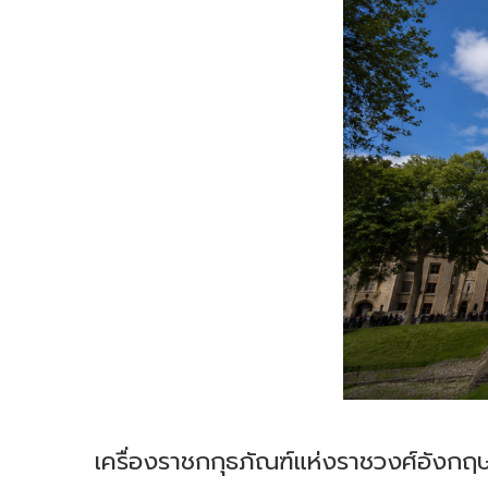
เครื่องราชกกุธภัณฑ์แห่งราชวงศ์อังกฤ